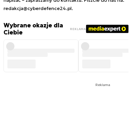
napisać – zapraszamy do kontaktu. Piszcie do nas na:
redakcja@cyberdefence24.pl
.
Wybrane okazje dla
REKLAMA
Ciebie
Reklama