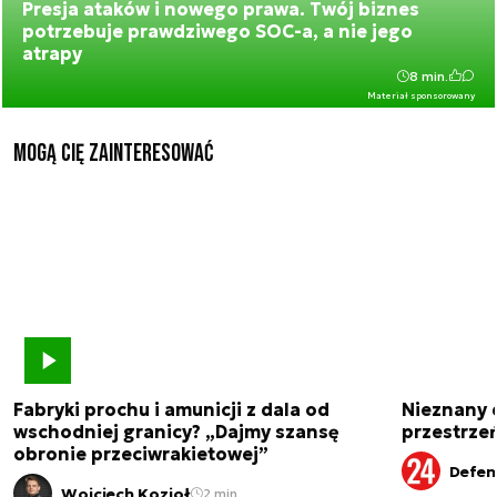
Presja ataków i nowego prawa. Twój biznes
potrzebuje prawdziwego SOC-a, a nie jego
atrapy
8 min.
Materiał sponsorowany
Mogą Cię zainteresować
Fabryki prochu i amunicji z dala od
Nieznany 
wschodniej granicy? „Dajmy szansę
przestrze
obronie przeciwrakietowej”
Defen
Wojciech Kozioł
2 min.