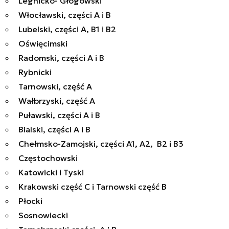
Legnicko- Głogowski
Włocławski, części A i B
Lubelski, części A, B1 i B2
Oświęcimski
Radomski, części A i B
Rybnicki
Tarnowski, część A
Wałbrzyski, część A
Puławski, części A i B
Bialski, części A i B
Chełmsko-Zamojski, części A1, A2, B2 i B3
Częstochowski
Katowicki i Tyski
Krakowski część C i Tarnowski część B
Płocki
Sosnowiecki