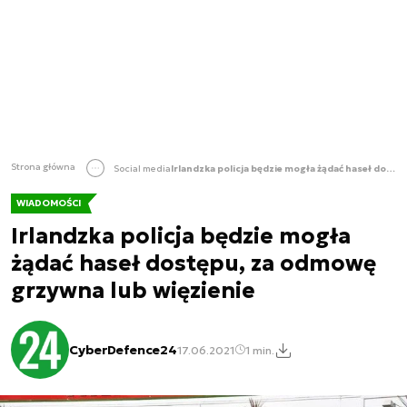
Strona główna
Social media
Irlandzka policja będzie mogła żądać haseł dostępu, za odmowę grzywna lub więzienie
WIADOMOŚCI
Irlandzka policja będzie mogła
żądać haseł dostępu, za odmowę
grzywna lub więzienie
CyberDefence24
17.06.2021
1 min.