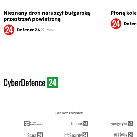
Nieznany dron naruszył bułgarską
Płoną kole
przestrzeń powietrzną
Defen
Defence24
1 min.
Zobacz również