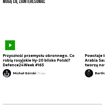
Mogą Cię zainteresować
Przyszłość przemysłu obronnego. Co
Powstaje 
robią rosyjskie Iły-20 blisko Polski?
Arabia Sau
Defence24Week #165
tworzą no
Michał Górski
Bartł
1 min.