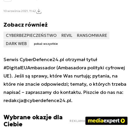
10 września 2021, 11:42
Zobacz również
CYBERBEZPIECZEŃSTWO
REVIL
RANSOMWARE
DARK WEB
pokaż wszystkie
Serwis CyberDefence24.pl otrzymał tytuł
#DigitalEUAmbassador (Ambasadora polityki cyfrowej
UE). Jeśli są sprawy, które Was nurtują; pytania, na
które nie znacie odpowiedzi; tematy, o których trzeba
napisać – zapraszamy do kontaktu. Piszcie do nas na:
redakcja@cyberdefence24.pl
.
Wybrane okazje dla
REKLAMA
Ciebie