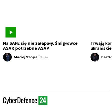
Na SAFE się nie załapały. Śmigłowce
Trwają kon
ASAR potrzebne ASAP
ukraińskie
Maciej Szopa
Bartł
1 min.