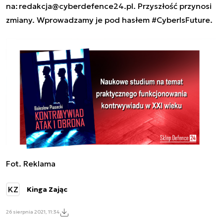
na:
redakcja@cyberdefence24.pl
. Przyszłość przynosi
zmiany. Wprowadzamy je pod hasłem #CyberIsFuture.
Fot. Reklama
KZ
Kinga Zając
26 sierpnia 2021, 11:34