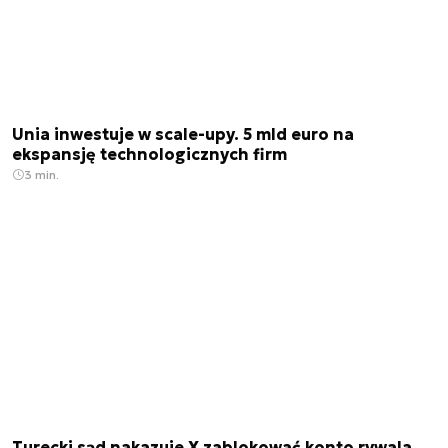
Unia inwestuje w scale-upy. 5 mld euro na
ekspansję technologicznych firm
3 min.
Turecki sąd nakazuje X zablokować konto rywala