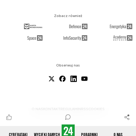
Zobacz również
Obserwuj nas
O NAS
KONTAKT
REGULAMIN
RSS
COOKIES
Cyberataki
Wycieki danych
Poradniki
O nas