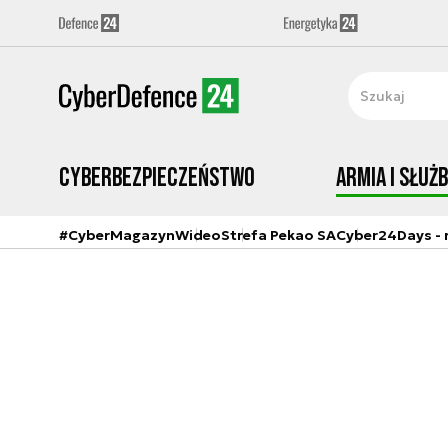
Cyberbezpieczeństwo
Armia i Służ
#CyberMagazyn
Wideo
Strefa Pekao SA
Cyber24Days - r