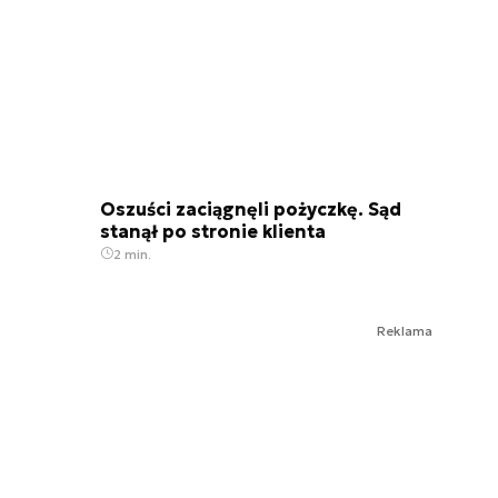
Oszuści zaciągnęli pożyczkę. Sąd
stanął po stronie klienta
2 min.
Reklama