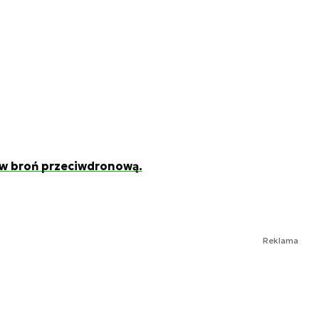
w broń przeciwdronową.
Reklama