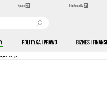
by
Polityka i prawo
Biznes i Finans
ejestracja