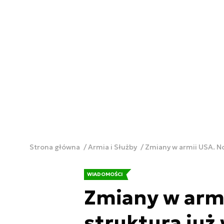
Strona główna
Armia i Służby
Zmiany w armii USA. No
WIADOMOŚCI
Zmiany w arm
struktura już