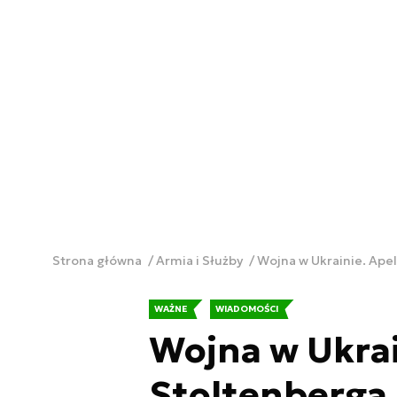
Strona główna
Armia i Służby
Wojna w Ukrainie. Ape
WAŻNE
WIADOMOŚCI
Wojna w Ukrai
Stoltenberga 