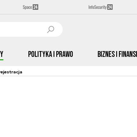
by
Polityka i prawo
Biznes i Finans
ejestracja