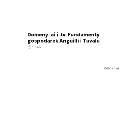
Domeny .ai i .tv. Fundamenty
gospodarek Anguilli i Tuvalu
3 min.
Reklama