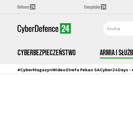
Cyberbezpieczeństwo
Armia i Służ
#CyberMagazyn
Wideo
Strefa Pekao SA
Cyber24Days - r