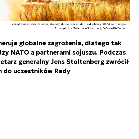
Zdobyty przez ukraińskie wojsko rosyjski system artylerii rakietowej TOS-1A Solntsepyok.
Autor. @libkos/Defense of Ukraine (@DefenceU)/Twitter
neruje globalne zagrożenia, dlatego tak
dzy NATO a partnerami sojuszu. Podczas
etarz generalny Jens Stoltenberg zwrócił
m do uczestników Rady