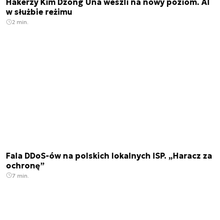
Hakerzy Kim Dzong Una weszli na nowy poziom. AI
w służbie reżimu
2 min.
Fala DDoS-ów na polskich lokalnych ISP. „Haracz za
ochronę”
7 min.