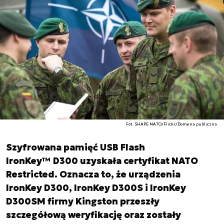
Fot. SHAPE NATO/Flickr/Domena publiczna
Szyfrowana pamięć USB Flash
IronKey™ D300 uzyskała certyfikat NATO
Restricted. Oznacza to, że urządzenia
IronKey D300, IronKey D300S i IronKey
D300SM firmy Kingston przeszły
szczegółową weryfikację oraz zostały