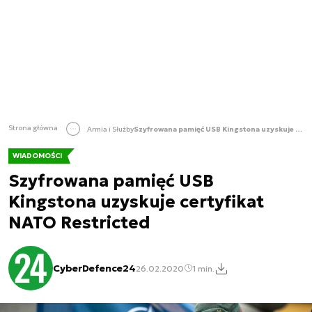
Strona główna
Armia i Służby
Szyfrowana pamięć USB Kingstona uzyskuje certyfikat NATO Restricted
WIADOMOŚCI
Szyfrowana pamięć USB
Kingstona uzyskuje certyfikat
NATO Restricted
CyberDefence24
26.02.2020
1 min.