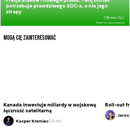
Presja ataków i nowego prawa. Twój biznes
potrzebuje prawdziwego SOC-a, a nie jego
atrapy
8 min.
Materiał sponsorowany
Mogą Cię zainteresować
Kanada inwestuje miliardy w wojskową
Roll-out f
łączność satelitarną
Jaros
Kacper Kremiec
3 min.