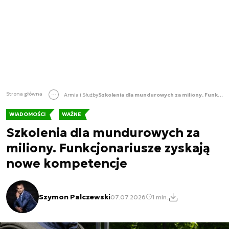
Strona główna
Armia i Służby
Szkolenia dla mundurowych za miliony. Funkcjonariusze zyskają nowe kompetencje
WIADOMOŚCI
WAŻNE
Szkolenia dla mundurowych za
miliony. Funkcjonariusze zyskają
nowe kompetencje
Szymon Palczewski
07.07.2026
1 min.