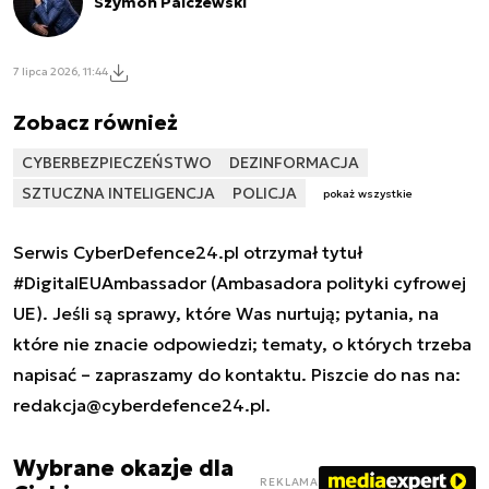
Szymon Palczewski
7 lipca 2026, 11:44
Zobacz również
CYBERBEZPIECZEŃSTWO
DEZINFORMACJA
SZTUCZNA INTELIGENCJA
POLICJA
pokaż wszystkie
Serwis CyberDefence24.pl otrzymał tytuł
#DigitalEUAmbassador (Ambasadora polityki cyfrowej
UE). Jeśli są sprawy, które Was nurtują; pytania, na
które nie znacie odpowiedzi; tematy, o których trzeba
napisać – zapraszamy do kontaktu. Piszcie do nas na:
redakcja@cyberdefence24.pl
.
Wybrane okazje dla
REKLAMA