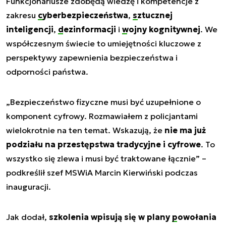
Funkcjonariusze zdobędą wiedzę i kompetencje z
zakresu
cyberbezpieczeństwa
,
sztucznej
inteligencji
,
dezinformacji
i
wojny kognitywnej
. We
współczesnym świecie to umiejętności kluczowe z
perspektywy zapewnienia bezpieczeństwa i
odporności państwa.
„
Bezpieczeństwo fizyczne musi być uzupełnione o
komponent cyfrowy. Rozmawiałem z policjantami
wielokrotnie na ten temat. Wskazują, że
nie ma już
podziału na przestępstwa tradycyjne i cyfrowe
. To
wszystko się zlewa i musi być traktowane łącznie
” –
podkreślił szef MSWiA Marcin Kierwiński podczas
inauguracji.
Jak dodał,
szkolenia wpisują się w plany
powołania