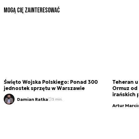
Mogą Cię zainteresować
Święto Wojska Polskiego: Ponad 300
Teheran uz
jednostek sprzętu w Warszawie
Ormuz od 
irańskich
Damian Ratka
3 min.
Artur Marci