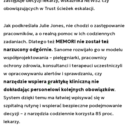
zastępuje decyzji lekarzy, wskaźnika NEWS2 czy
obowiązujących w Trust ścieżek eskalacji.
Jak podkreślała Julie Jones, nie chodzi o zastępowanie
pracowników, a o realną pomoc w ich codziennych
zadaniach. Dlatego też
MEMORI nie został też
narzucony odgórnie.
Sanome rozwijało go w modelu
współprojektowania – pielęgniarki, pracownicy
ochrony zdrowia, konsultanci i terapeuci uczestniczyli
w opracowywaniu alertów i sprawdzaniu, czy
narzędzie wspiera
praktykę kliniczną
nie
dokładając personelowi kolejnych obowiązków
.
System dzięki temu ma łatwiej wpisywać się w
szpitalną rutynę i wspierać bezpieczne podejmowanie
decyzji – z narzędzia codziennie korzysta 85 proc.
lekarzy.