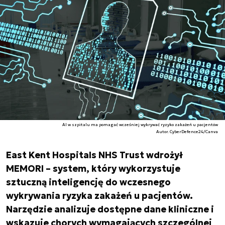
AI w szpitalu ma pomagać wcześniej wykrywać ryzyko zakażeń u pacjentów
Autor. CyberDefence24/Canva
East Kent Hospitals NHS Trust wdrożył
MEMORI – system, który wykorzystuje
sztuczną inteligencję do wczesnego
wykrywania ryzyka zakażeń u pacjentów.
Narzędzie analizuje dostępne dane kliniczne i
wskazuje chorych wymagających szczególnej