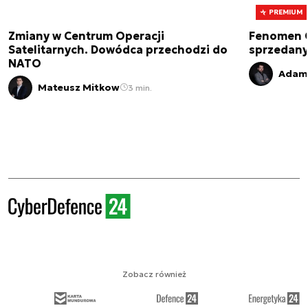
PREMIUM
Zmiany w Centrum Operacji
Fenomen 
Satelitarnych. Dowódca przechodzi do
sprzedany
NATO
Adam 
Mateusz Mitkow
3 min.
Zobacz również