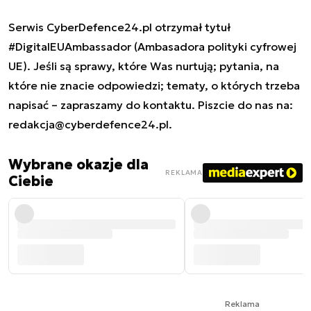
Serwis CyberDefence24.pl otrzymał tytuł
#DigitalEUAmbassador (Ambasadora polityki cyfrowej
UE). Jeśli są sprawy, które Was nurtują; pytania, na
które nie znacie odpowiedzi; tematy, o których trzeba
napisać – zapraszamy do kontaktu. Piszcie do nas na:
redakcja@cyberdefence24.pl
.
Wybrane okazje dla
REKLAMA
Ciebie
Reklama