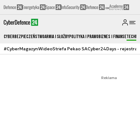
Cyberbezpieczeństwo
Armia i Służby
Polityka i prawo
Biznes i Finanse
Techno
#CyberMagazyn
Wideo
Strefa Pekao SA
Cyber24Days - rejestrac
Reklama