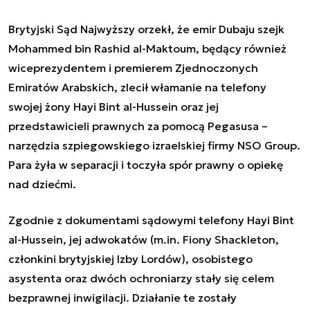
Brytyjski Sąd Najwyższy orzekł, że emir Dubaju szejk
Mohammed bin Rashid al-Maktoum, będący również
wiceprezydentem i premierem Zjednoczonych
Emiratów Arabskich, zlecił włamanie na telefony
swojej żony Hayi Bint al-Hussein oraz jej
przedstawicieli prawnych za pomocą
Pegasusa –
narzędzia szpiegowskiego izraelskiej firmy NSO Group
.
Para żyła w separacji i toczyła spór prawny o opiekę
nad dziećmi.
Zgodnie z dokumentami sądowymi telefony Hayi Bint
al-Hussein, jej adwokatów (m.in. Fiony Shackleton,
członkini brytyjskiej Izby Lordów), osobistego
asystenta oraz dwóch ochroniarzy stały się celem
bezprawnej inwigilacji. Działanie te zostały