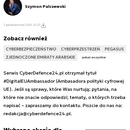
Szymon Palczewski
7 października 2021, 12:27
Zobacz również
CYBERBEZPIECZEŃSTWO
CYBERPRZESTRZEŃ
PEGASUS
ZJEDNOCZONE EMIRATY ARABSKIE
pokaż wszystkie
Serwis CyberDefence24.pl otrzymał tytuł
#DigitalEUAmbassador (Ambasadora polityki cyfrowej
UE). Jeśli są sprawy, które Was nurtują; pytania, na
które nie znacie odpowiedzi; tematy, o których trzeba
napisać – zapraszamy do kontaktu. Piszcie do nas na:
redakcja@cyberdefence24.pl
.