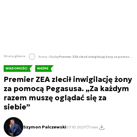
Strona główna
Armia i Służby
Premier ZEA zlecił inwigilację żony za pomocą Pegasusa. „Za każdym razem muszę oglądać się za siebie”
WIADOMOŚCI
WAŻNE
Premier ZEA zlecił inwigilację żony
za pomocą Pegasusa. „Za każdym
razem muszę oglądać się za
siebie”
Szymon Palczewski
07.10.2021
1 min.