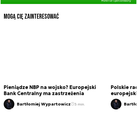
Materiał sponsorowany
Mogą Cię zainteresować
Pieniądze NBP na wojsko? Europejski
Polskie ra
Bank Centralny ma zastrzeżenia
europejski
Bartłomiej Wypartowicz
Bartł
3 min.