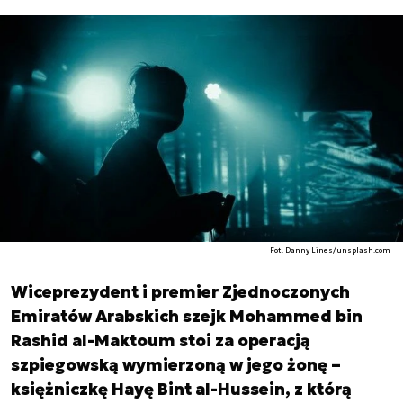
Fot. Danny Lines/unsplash.com
Wiceprezydent i premier Zjednoczonych
Emiratów Arabskich szejk Mohammed bin
Rashid al-Maktoum stoi za operacją
szpiegowską wymierzoną w jego żonę –
księżniczkę Hayę Bint al-Hussein, z którą