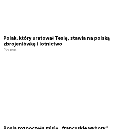
Polak, który uratował Teslę, stawia na polską
zbrojeniówkę i lotnictwo
9 min.
Rosja rozpoczęła misję „francuskie wybory”.