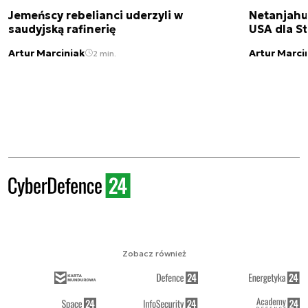
Jemeńscy rebelianci uderzyli w
Netanjahu
saudyjską rafinerię
USA dla St
Artur Marciniak
Artur Marci
2 min.
Zobacz również