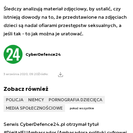
Śledczy analizują materiał zdjęciowy, by ustalić, czy
istnieją dowody na to, że przedstawione na zdjęciach
dzieci są nadal ofiarami przestępstw seksualnych, a
jeśli tak - to jak można je uratować.
CyberDefence24
3 września 2020, 09:20
Źródło:
Zobacz również
POLICJA
NIEMCY
PORNOGRAFIA DZIECIĘCA
MEDIA SPOŁECZNOŚCIOWE
pokaż wszystkie
Serwis CyberDefence24.pl otrzymał tytuł
#DigitalEUAmbassador (Ambasadora polityki cyfrowej