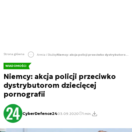
Strona główna
Armia i Służby
Niemcy: akcja policji przeciwko dystrybutorom dziecięcej pornografii
WIADOMOŚCI
Niemcy: akcja policji przeciwko
dystrybutorom dziecięcej
pornografii
CyberDefence24
03.09.2020
1 min.