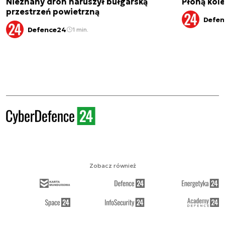
Nieznany dron naruszył bułgarską
Płoną kole
przestrzeń powietrzną
Defen
Defence24
1 min.
Zobacz również