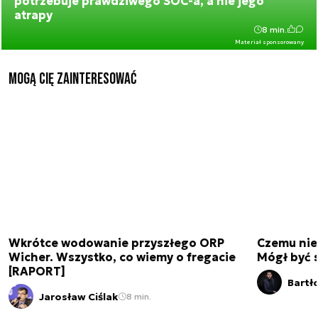
potrzebuje prawdziwego SOC-a, a nie jego
atrapy
8 min.
Materiał sponsorowany
Mogą Cię zainteresować
Wkrótce wodowanie przyszłego ORP
Czemu nie
Wicher. Wszystko, co wiemy o fregacie
Mógł być 
[RAPORT]
Bartł
Jarosław Ciślak
8 min.