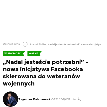
Strona główna
Armia i Służby
„Nadal jesteście potrzebni” – nowa inicjatywa Facebooka skierowana do weteranów wojennych
WIADOMOŚCI
WAŻNE
„Nadal jesteście potrzebni” –
nowa inicjatywa Facebooka
skierowana do weteranów
wojennych
Szymon Palczewski
07.11.2019
1 min.