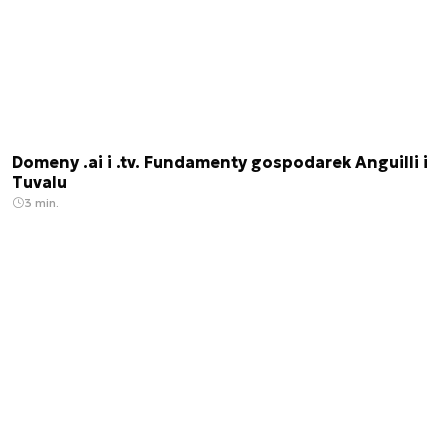
Domeny .ai i .tv. Fundamenty gospodarek Anguilli i
Tuvalu
3 min.