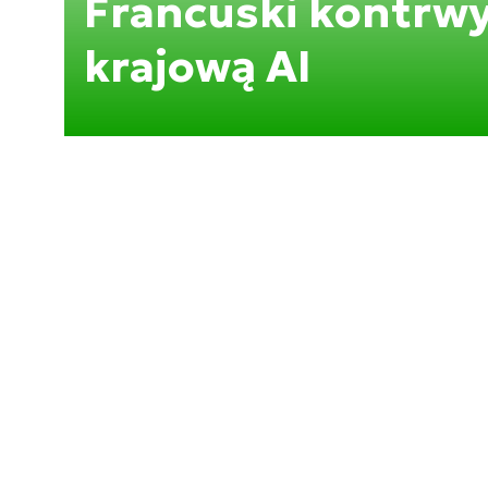
Francuski kontrwy
krajową AI