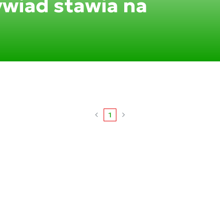
wiad stawia na
1