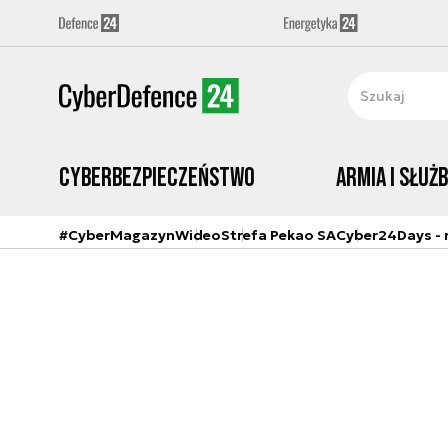
Cyberbezpieczeństwo
Armia i Służ
#CyberMagazyn
Wideo
Strefa Pekao SA
Cyber24Days - r