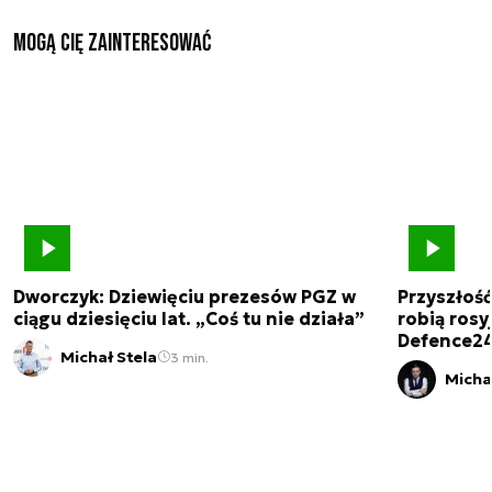
Mogą Cię zainteresować
Dworczyk: Dziewięciu prezesów PGZ w
Przyszłoś
ciągu dziesięciu lat. „Coś tu nie działa”
robią rosyj
Defence2
Michał Stela
3 min.
Micha