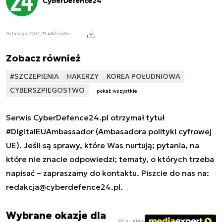
CyberDefence24
16 lutego 2021, 11:48
Źródło:
Zobacz również
#SZCZEPIENIA
HAKERZY
KOREA POŁUDNIOWA
CYBERSZPIEGOSTWO
pokaż wszystkie
Serwis CyberDefence24.pl otrzymał tytuł
#DigitalEUAmbassador (Ambasadora polityki cyfrowej
UE). Jeśli są sprawy, które Was nurtują; pytania, na
które nie znacie odpowiedzi; tematy, o których trzeba
napisać – zapraszamy do kontaktu. Piszcie do nas na:
redakcja@cyberdefence24.pl
.
Wybrane okazje dla
REKLAMA