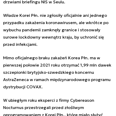
drzwiami briefingu NIS w Seulu.
Władze Korei Płn. nie zgłosiły oficjalnie ani jednego
przypadku zakażenia koronawirusem, ale wkrótce po
wybuchu pandemii zamknęły granice i stosowały
surowe lockdowny wewnątrz kraju, by uchronić się
przed infekcjami.
Mimo oficjalnego braku zakażeń Korea Płn. ma w
pierwszej połowie 2021 roku otrzymać 1,99 mln dawek
szczepionki brytyjsko-szwedzkiego koncernu
AstraZeneca w ramach międzynarodowego programu
dystrybucji COVAX.
W ubiegłym roku eksperci z firmy Cybereason
Nocturnus przestrzegali przed złośliwym
oprogramowaniem z Korei Płn., które miało służyć