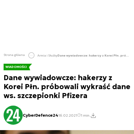
Strona główna
Armia i Służby
Dane wywiadowcze: hakerzy z Korei Płn. próbowali wykraść dane ws. szczepionki Pfizera
WIADOMOŚCI
Dane wywiadowcze: hakerzy z
Korei Płn. próbowali wykraść dane
ws. szczepionki Pfizera
CyberDefence24
16.02.2021
1 min.