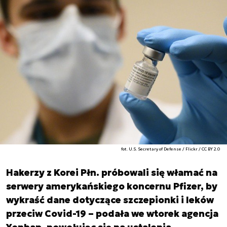
fot. U.S. Secretary of Defense / Flickr / CC BY 2.0
Hakerzy z Korei Płn. próbowali się włamać na
serwery amerykańskiego koncernu Pfizer, by
wykraść dane dotyczące szczepionki i leków
przeciw Covid-19 – podała we wtorek agencja