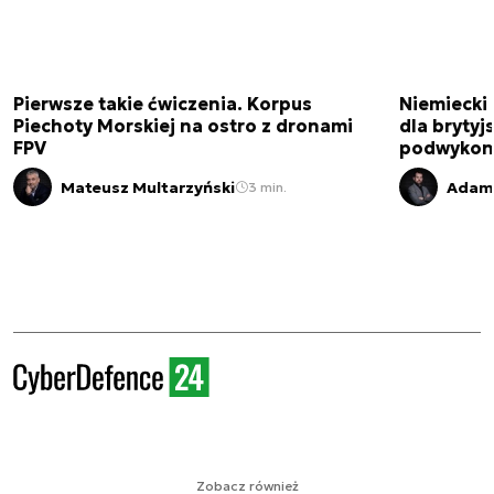
Pierwsze takie ćwiczenia. Korpus
Niemiecki 
Piechoty Morskiej na ostro z dronami
dla brytyjs
FPV
podwykon
Mateusz Multarzyński
Adam 
3 min.
Zobacz również