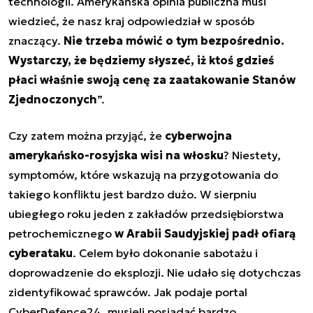
technologii. Amerykańska opinia publiczna musi
wiedzieć, że nasz kraj odpowiedział w sposób
znaczący.
Nie trzeba mówić o tym bezpośrednio.
Wystarczy, że będziemy słyszeć, iż ktoś gdzieś
płaci właśnie swoją cenę za zaatakowanie Stanów
Zjednoczonych
”.
Czy zatem można przyjąć, że
cyberwojna
amerykańsko-rosyjska wisi na włosku
? Niestety,
symptomów, które wskazują na przygotowania do
takiego konfliktu jest bardzo dużo. W sierpniu
ubiegłego roku jeden z zakładów przedsiębiorstwa
petrochemicznego
w Arabii Saudyjskiej padł ofiarą
cyberataku
. Celem było dokonanie sabotażu i
doprowadzenie do eksplozji. Nie udało się dotychczas
zidentyfikować sprawców.
Jak podaje portal
CyberDefence24
, musieli posiadać bardzo