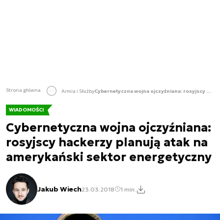
Strona główna
Armia i Służby
Cybernetyczna wojna ojczyźniana: rosyjscy hackerzy planują atak na amerykański sektor energetyczny
WIADOMOŚCI
Cybernetyczna wojna ojczyźniana:
rosyjscy hackerzy planują atak na
amerykański sektor energetyczny
Jakub Wiech
23.03.2018
1 min.