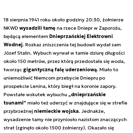
18 sierpnia 1941 roku około godziny 20:30, żołnierze
NKWD
wysadzili tamę
na rzece Dniepr w Zaporożu,
będącą elementem
Dnieprzańskiej Elektrowni
Wodnej
. Rozkaz zniszczenia tej budowli wydał sam
Józef Stalin. Wybuch wyrwał w tamie dziurę długości
około 150 metrów, przez którą przedostała się woda,
tworząc
gigantyczną falę uderzeniową
. Miało to
uniemożliwić Niemcom przebycie Dniepru po
prospekcie Lenina, który biegł na koronie zapory.
Powstałe wskutek wybuchu
„dnieprzańskie
tsunami”
miało też uderzyć w znajdujące się w strefie
przybrzeżnej
niemieckie wojska
. Jednakże,
wysadzenie tamy nie przyniosło nazistom znaczących
strat (zginęło około 1500 żołnierzy). Okazało się