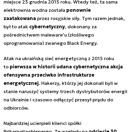
miejsce 23 grudnia 2015 roku. Wtedy też, ta sama
elektrownia wodna została
ponownie
zaatakowana
przez rosyjskie siły. Tym razem jednak,
był to atak
cybernetyczny
, dokonany za
pośrednictwem maleware’u (złośliwego
oprogramowania) zwanego Black Energy.
Atak na ukraińską sieć energetyczną z 2015 roku
to
pierwsza w historii udana cybernetyczna akcja
ofensywna przeciwko infrastrukturze
energetycznej
. Hakerzy, którzy jej dokonali byli w
stanie naruszyć systemy trzech dystrybutorów energii
na Ukrainie i czasowo odłączyć przesył prądu do
odbiorców.
Najbardziej ucierpieli klienci spółki
Prikarpatiaoblenergo. Ze względu na
odcięcie 30