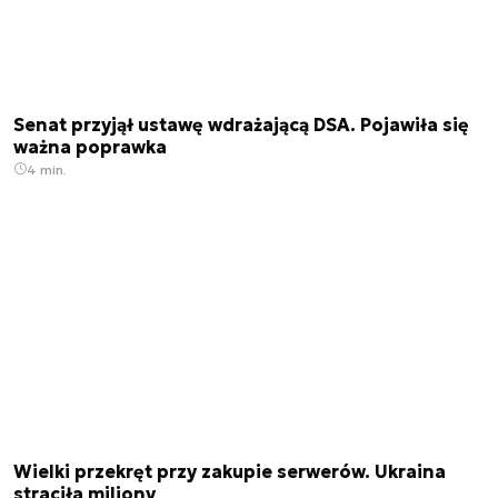
Senat przyjął ustawę wdrażającą DSA. Pojawiła się
ważna poprawka
4 min.
Wielki przekręt przy zakupie serwerów. Ukraina
straciła miliony