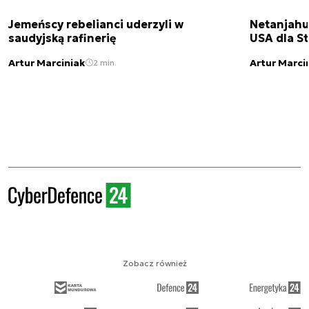
Jemeńscy rebelianci uderzyli w
Netanjahu
saudyjską rafinerię
USA dla St
Artur Marciniak
Artur Marci
2 min.
Zobacz również