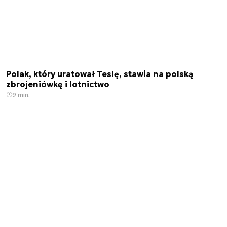
Polak, który uratował Teslę, stawia na polską
zbrojeniówkę i lotnictwo
9 min.