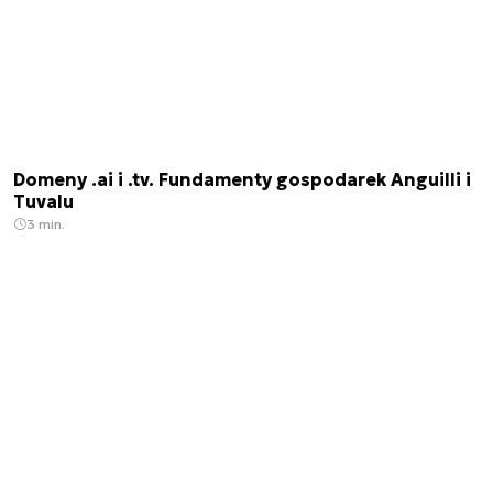
Domeny .ai i .tv. Fundamenty gospodarek Anguilli i
Tuvalu
3 min.