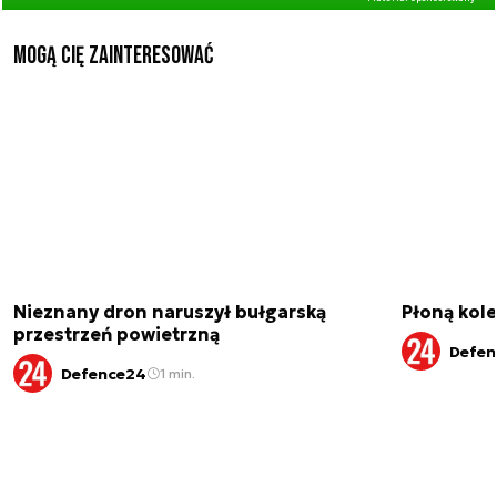
Mogą Cię zainteresować
Nieznany dron naruszył bułgarską
Płoną kole
przestrzeń powietrzną
Defen
Defence24
1 min.