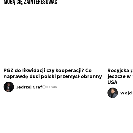
Mogą Cię zainteresować
PGZ do likwidacji czy kooperacji? Co
Rosyjska 
naprawdę dusi polski przemysł obronny
jeszcze w 
USA
Jędrzej Graf
10 min.
Wojci