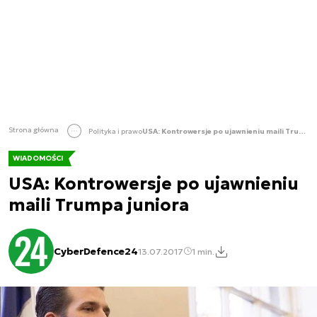
Strona główna
Polityka i prawo
USA: Kontrowersje po ujawnieniu maili Trumpa juniora
WIADOMOŚCI
USA: Kontrowersje po ujawnieniu
maili Trumpa juniora
CyberDefence24
13.07.2017
1 min.