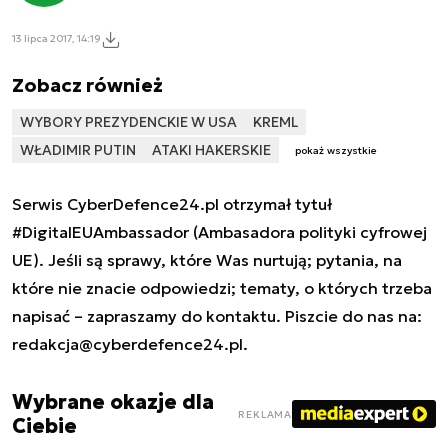
13 lipca 2017, 14:19
Zobacz również
WYBORY PREZYDENCKIE W USA
KREML
WŁADIMIR PUTIN
ATAKI HAKERSKIE
pokaż wszystkie
Serwis CyberDefence24.pl otrzymał tytuł
#DigitalEUAmbassador (Ambasadora polityki cyfrowej
UE). Jeśli są sprawy, które Was nurtują; pytania, na
które nie znacie odpowiedzi; tematy, o których trzeba
napisać – zapraszamy do kontaktu. Piszcie do nas na:
redakcja@cyberdefence24.pl
.
Wybrane okazje dla
REKLAMA
Ciebie