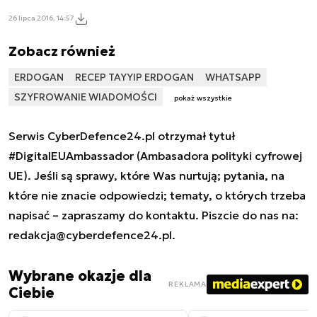
26 lipca 2016, 14:57
Zobacz również
ERDOGAN
RECEP TAYYIP ERDOGAN
WHATSAPP
SZYFROWANIE WIADOMOŚCI
pokaż wszystkie
Serwis CyberDefence24.pl otrzymał tytuł
#DigitalEUAmbassador (Ambasadora polityki cyfrowej
UE). Jeśli są sprawy, które Was nurtują; pytania, na
które nie znacie odpowiedzi; tematy, o których trzeba
napisać – zapraszamy do kontaktu. Piszcie do nas na:
redakcja@cyberdefence24.pl
.
Wybrane okazje dla
REKLAMA
Ciebie