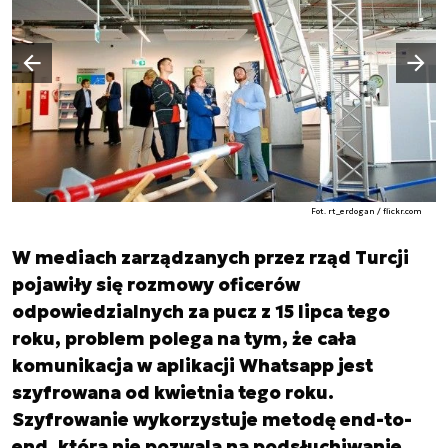
Następny slajd
Poprzedni slajd
Fot. rt_erdogan / flickr.com
W mediach zarządzanych przez rząd Turcji
pojawiły się rozmowy oficerów
odpowiedzialnych za pucz z 15 lipca tego
roku, problem polega na tym, że cała
komunikacja w aplikacji Whatsapp jest
szyfrowana od kwietnia tego roku.
Szyfrowanie wykorzystuje metodę end-to-
end, która nie pozwala na podsłuchiwanie