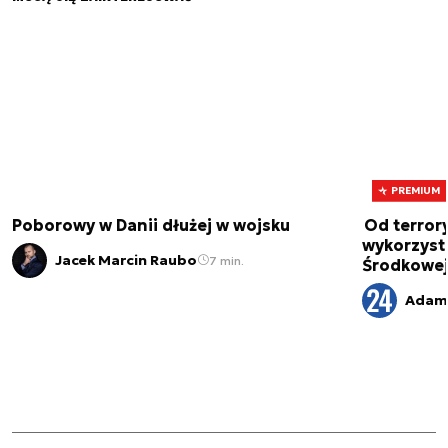
PREMIUM
Poborowy w Danii dłużej w wojsku
Od terror
wykorzystu
Jacek Marcin Raubo
7 min.
Środkowe
Adam