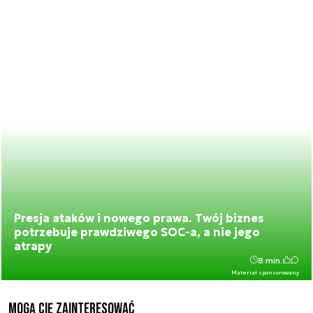
Presja ataków i nowego prawa. Twój biznes
potrzebuje prawdziwego SOC-a, a nie jego
atrapy
8 min.
Materiał sponsorowany
Mogą Cię zainteresować