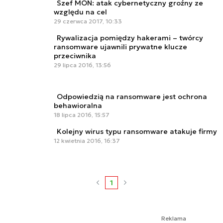
Szef MON: atak cybernetyczny groźny ze
względu na cel
29 czerwca 2017, 10:33
Rywalizacja pomiędzy hakerami – twórcy
ransomware ujawnili prywatne klucze
przeciwnika
29 lipca 2016, 13:56
Odpowiedzią na ransomware jest ochrona
behawioralna
18 lipca 2016, 15:57
Kolejny wirus typu ransomware atakuje firmy
12 kwietnia 2016, 16:37
1
Reklama