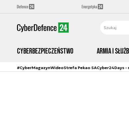
Cyberbezpieczeństwo
Armia i Służ
#CyberMagazyn
Wideo
Strefa Pekao SA
Cyber24Days - r