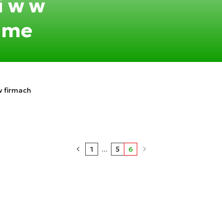
i w w
ime
w firmach
1
...
5
6