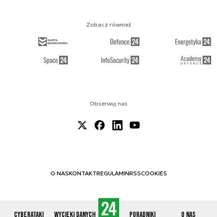
Zobacz również
Obserwuj nas
O NAS
KONTAKT
REGULAMIN
RSS
COOKIES
Cyberataki
Wycieki danych
Poradniki
O nas