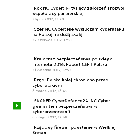
Rok NC Cyber: 14 tysięcy zgłoszeń i rozwój
współpracy partnerskiej
5 lipca 2017, 19:28
Szef NC Cyber: Nie wykluczam cyberataku
na Polskę na dużą skalę
27 czerwca 2017, 12:31
Krajobraz bezpieczeństwa polskiego
Internetu 2016. Raport CERT Polska
21 kwietnia 2017, 17:52
Rząd: Polska kolej chroniona przed
cyberatakiem
6 marca 2017, 16:49
SKANER CyberDefence24: NC Cyber
gwarantem bezpieczeństwa w
cyberprzestrzeni?
6 lutego 2017, 19:38
Rządowy firewall powstanie w Wielkiej
Brytanii