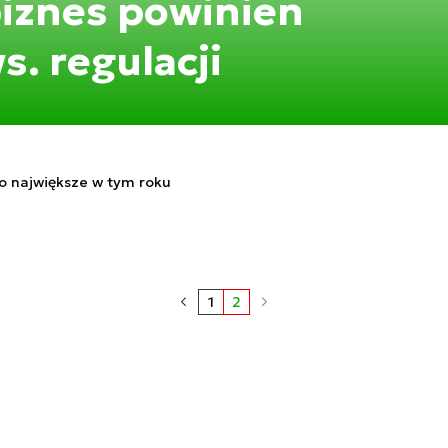
biznes powinien
s. regulacji
o największe w tym roku
1
2