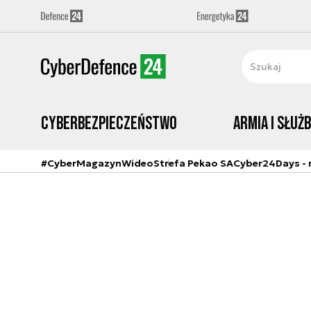
Cyberbezpieczeństwo
Armia i Służ
#CyberMagazyn
Wideo
Strefa Pekao SA
Cyber24Days - r