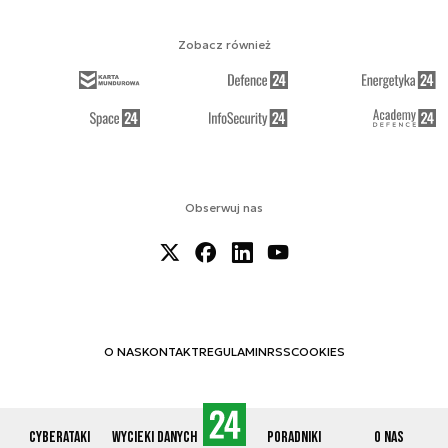
Zobacz również
Obserwuj nas
O NAS
KONTAKT
REGULAMIN
RSS
COOKIES
Cyberataki
Wycieki danych
Poradniki
O nas
© 2012-2026 CYBERDEFENCE24