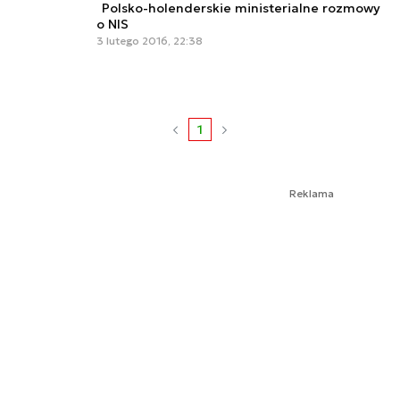
Polsko-holenderskie ministerialne rozmowy
o NIS
3 lutego 2016, 22:38
1
Reklama