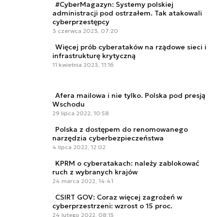
#CyberMagazyn: Systemy polskiej
administracji pod ostrzałem. Tak atakowali
cyberprzestępcy
3 czerwca 2023, 07:20
Więcej prób cyberataków na rządowe sieci i
infrastrukturę krytyczną
11 kwietnia 2023, 11:16
Afera mailowa i nie tylko. Polska pod presją
Wschodu
29 lipca 2022, 10:58
Polska z dostępem do renomowanego
narzędzia cyberbezpieczeństwa
4 lipca 2022, 12:02
KPRM o cyberatakach: należy zablokować
ruch z wybranych krajów
24 marca 2022, 14:41
CSIRT GOV: Coraz więcej zagrożeń w
cyberprzestrzeni: wzrost o 15 proc.
24 lutego 2022, 08:15