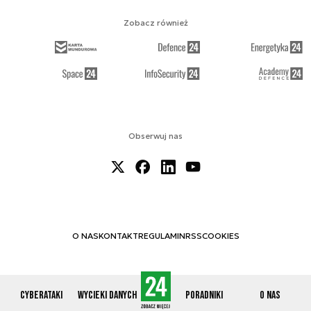
Zobacz również
Obserwuj nas
O NAS
KONTAKT
REGULAMIN
RSS
COOKIES
Cyberataki
Wycieki danych
Poradniki
O nas
© 2012-2026 CYBERDEFENCE24