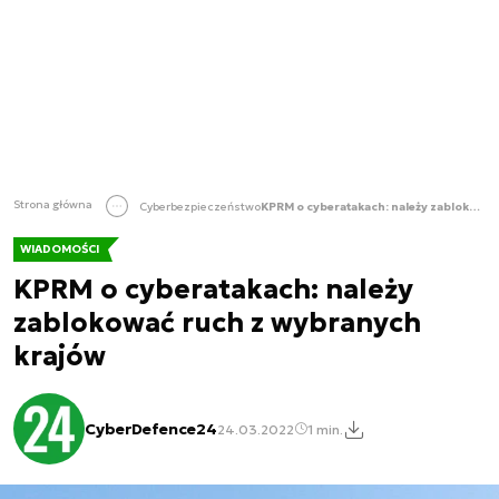
Strona główna
Cyberbezpieczeństwo
KPRM o cyberatakach: należy zablokować ruch z wybranych krajów
WIADOMOŚCI
KPRM o cyberatakach: należy
zablokować ruch z wybranych
krajów
CyberDefence24
24.03.2022
1 min.