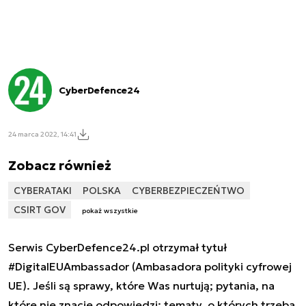
CyberDefence24
24 marca 2022, 14:41
Zobacz również
CYBERATAKI
POLSKA
CYBERBEZPIECZEŃTWO
CSIRT GOV
pokaż wszystkie
Serwis CyberDefence24.pl otrzymał tytuł
#DigitalEUAmbassador (Ambasadora polityki cyfrowej
UE). Jeśli są sprawy, które Was nurtują; pytania, na
które nie znacie odpowiedzi; tematy, o których trzeba