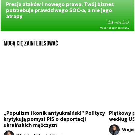
Presja ataków i nowego prawa. Twój biznes
potrzebuje prawdziwego SOC-a, a nie jego
atrapy
8 min.
Materiał sponsorowany
Mogą Cię zainteresować
„Populizm i konik antyukraiński” Politycy
Piątkowy 
krytykują pomysł PiS o deportacji
według USA
ukraińskich mężczyzn
Wojci