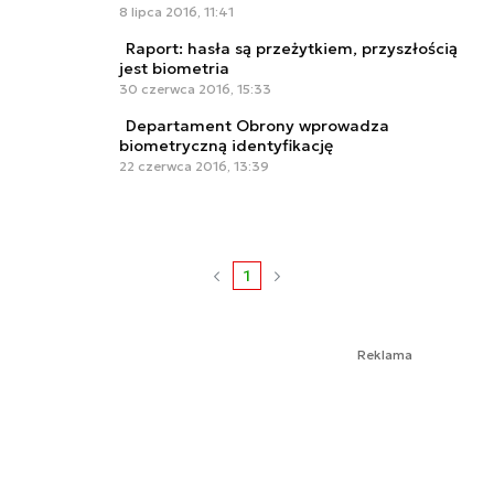
8 lipca 2016, 11:41
Raport: hasła są przeżytkiem, przyszłością
jest biometria
30 czerwca 2016, 15:33
Departament Obrony wprowadza
biometryczną identyfikację
22 czerwca 2016, 13:39
1
Reklama