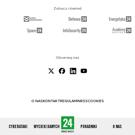
Zobacz również
Obserwuj nas
O NAS
KONTAKT
REGULAMIN
RSS
COOKIES
Cyberataki
Wycieki danych
Poradniki
O nas
© 2012-2026 CYBERDEFENCE24