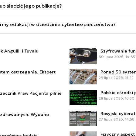
b śledzić jego publikacje?
formy edukacji w dziedzinie cyberbezpieczeństwa?
akresu cyberbezpieczeństwa na ogólnopolskich konferencja
 Anguilli i Tuvalu
Szyfrowanie fu
30 lipca 2026, 14:35
tem ostrzegania. Ekspert
Ponad 30 syste
29 lipca 2026, 15:22
Polskie ośrodki
ecznik Praw Pacjenta pilnie
28 lipca 2026, 16:50
Rosyjski cybera
ek zdrowotnych. Wydano
27 lipca 2026, 14:58
Fizyczny aspekt
eczeństwa będzie