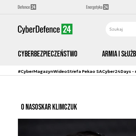
Cyberbezpieczeństwo
Armia i Służ
#CyberMagazyn
Wideo
Strefa Pekao SA
Cyber24Days - r
O NAS
OSKAR KLIMCZUK