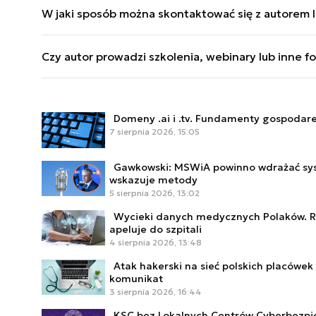
W jaki sposób można skontaktować się z autorem lu
dotyczyły setek tysięcy polskich kont.
LinkedIn lub X.
Czy autor prowadzi szkolenia, webinary lub inne 
Oskar Klimczuk regularnie prowadzi prelekcje z z
Domeny .ai i .tv. Fundamenty gospodarek
7 sierpnia 2026, 15:05
Gawkowski: MSWiA powinno wdrażać sys
wskazuje metody
5 sierpnia 2026, 13:02
Wycieki danych medycznych Polaków. Rz
apeluje do szpitali
4 sierpnia 2026, 13:48
Atak hakerski na sieć polskich placów
komunikat
3 sierpnia 2026, 16:44
KSC bez Lokalnych Centrów Cyberbezpi