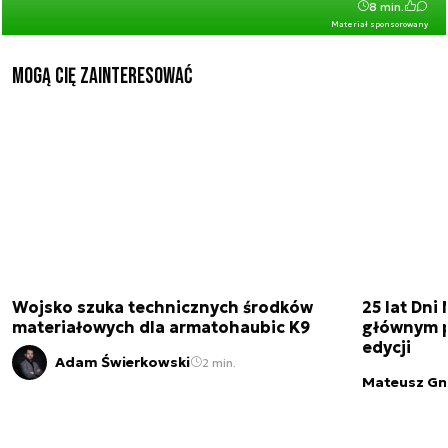
8 min.
Materiał sponsorowany
Mogą Cię zainteresować
Wojsko szuka technicznych środków
25 lat Dn
materiałowych dla armatohaubic K9
głównym p
edycji
Adam Świerkowski
2 min.
Mateusz Gn