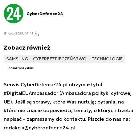
CyberDefence24
15 lipca 2025, 07:45
Zobacz również
SAMSUNG
CYBERBEZPIECZEŃSTWO
TECHNOLOGIE
pokaż wszystkie
Serwis CyberDefence24.pl otrzymał tytuł
#DigitalEUAmbassador (Ambasadora polityki cyfrowej
UE). Jeśli są sprawy, które Was nurtują; pytania, na
które nie znacie odpowiedzi; tematy, o których trzeba
napisać – zapraszamy do kontaktu. Piszcie do nas na:
redakcja@cyberdefence24.pl
.