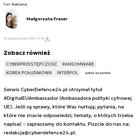
Fot. Reklama
Małgorzata Fraser
19 października 2021, 17:19
Zobacz również
CYBERPRZESTĘPCZOŚĆ
RANSOMWARE
KOREA POŁUDNIOWA
INTERPOL
pokaż wszystkie
Serwis CyberDefence24.pl otrzymał tytuł
#DigitalEUAmbassador (Ambasadora polityki cyfrowej
UE). Jeśli są sprawy, które Was nurtują; pytania, na
które nie znacie odpowiedzi; tematy, o których trzeba
napisać – zapraszamy do kontaktu. Piszcie do nas na:
redakcja@cyberdefence24.pl
.