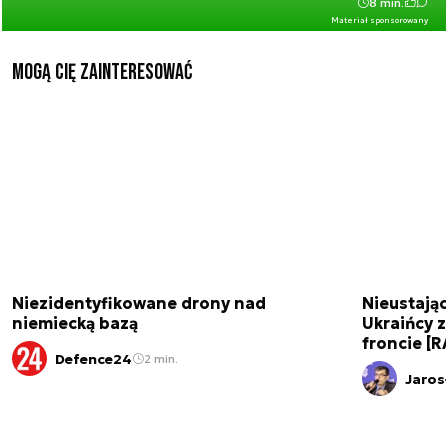
8 min.
Materiał sponsorowany
Mogą Cię zainteresować
Niezidentyfikowane drony nad
Nieustając
niemiecką bazą
Ukraińcy 
froncie [
Defence24
2 min.
Jaros