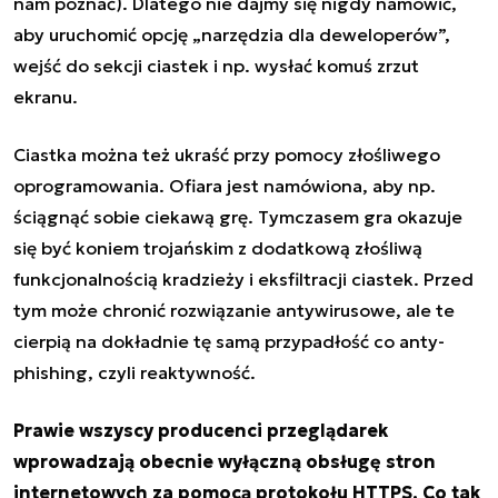
nam poznać). Dlatego nie dajmy się nigdy namówić,
aby uruchomić opcję „narzędzia dla deweloperów”,
wejść do sekcji ciastek i np. wysłać komuś zrzut
ekranu.
Ciastka można też ukraść przy pomocy złośliwego
oprogramowania. Ofiara jest namówiona, aby np.
ściągnąć sobie ciekawą grę. Tymczasem gra okazuje
się być koniem trojańskim z dodatkową złośliwą
funkcjonalnością kradzieży i eksfiltracji ciastek. Przed
tym może chronić rozwiązanie antywirusowe, ale te
cierpią na dokładnie tę samą przypadłość co anty-
phishing, czyli reaktywność.
Prawie wszyscy producenci przeglądarek
wprowadzają obecnie wyłączną obsługę stron
internetowych za pomocą protokołu HTTPS. Co tak