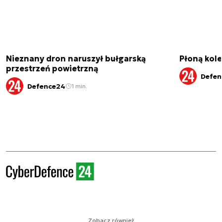
Nieznany dron naruszył bułgarską
Płoną kole
przestrzeń powietrzną
Defen
Defence24
1 min.
Zobacz również