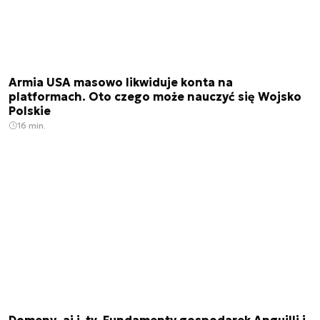
Armia USA masowo likwiduje konta na
platformach. Oto czego może nauczyć się Wojsko
Polskie
16 min.
Domeny .ai i .tv. Fundamenty gospodarek Anguilli i