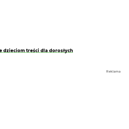
dzieciom treści dla dorosłych
Reklama