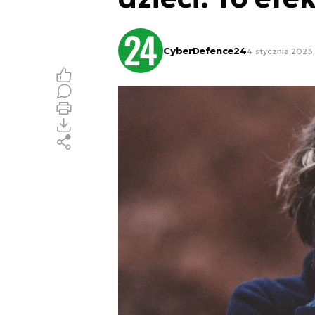
CyberDefence24
4 stycznia 2023,