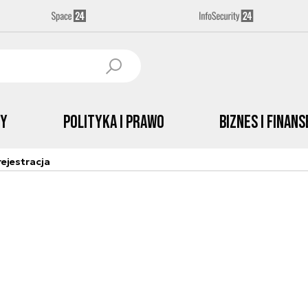
by
Polityka i prawo
Biznes i Finans
ejestracja