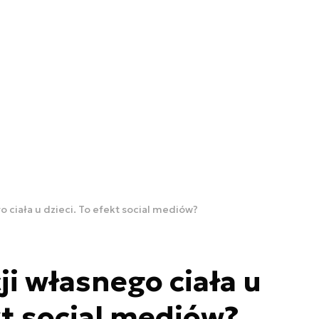
o ciała u dzieci. To efekt social mediów?
ji własnego ciała u
kt social mediów?