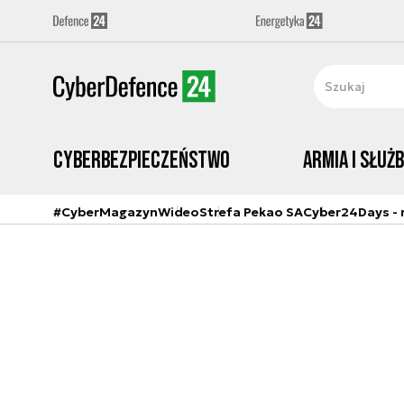
Cyberbezpieczeństwo
Armia i Służ
#CyberMagazyn
Wideo
Strefa Pekao SA
Cyber24Days - r