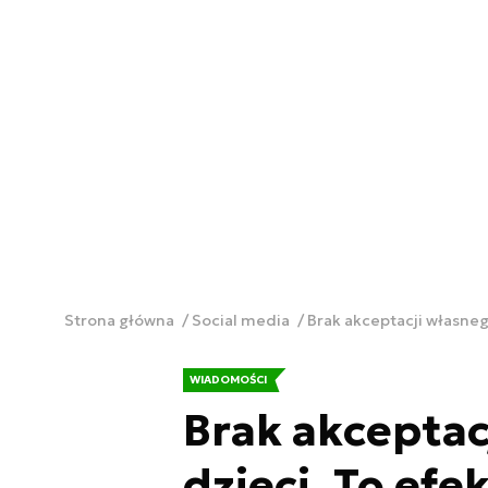
Strona główna
Social media
Brak akceptacji własneg
WIADOMOŚCI
Brak akceptac
dzieci. To efe