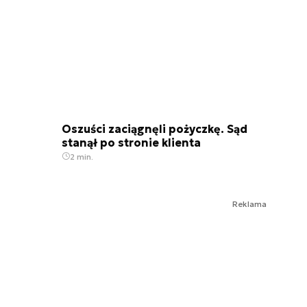
Oszuści zaciągnęli pożyczkę. Sąd
stanął po stronie klienta
2 min.
Reklama