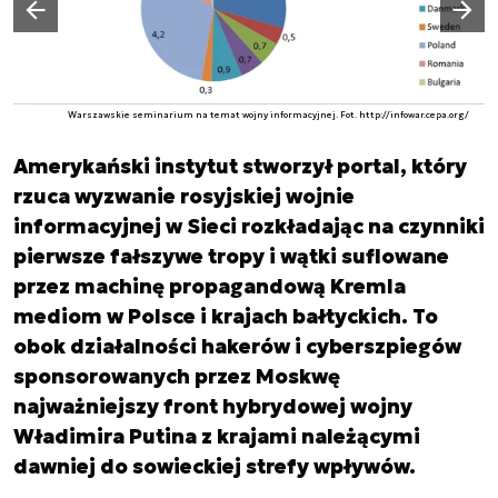
Poprzedni slajd
Warszawskie seminarium na temat wojny informacyjnej. Fot. http://infowar.cepa.org/
Amerykański instytut stworzył portal, który
rzuca wyzwanie rosyjskiej wojnie
informacyjnej w Sieci rozkładając na czynniki
pierwsze fałszywe tropy i wątki suflowane
przez machinę propagandową Kremla
mediom w Polsce i krajach bałtyckich. To
obok działalności hakerów i cyberszpiegów
sponsorowanych przez Moskwę
najważniejszy front hybrydowej wojny
Władimira Putina z krajami należącymi
dawniej do sowieckiej strefy wpływów.