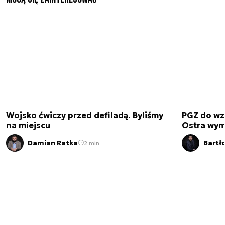
Wojsko ćwiczy przed defiladą. Byliśmy
PGZ do wz
na miejscu
Ostra wym
Damian Ratka
Bartł
2 min.