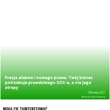
Presja ataków i nowego prawa. Twój biznes
potrzebuje prawdziwego SOC-a, a nie jego
atrapy
8 min.
Materiał sponsorowany
Mogą Cię zainteresować