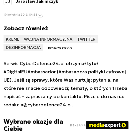
JJ
Jarosław Jakimczyk
19 kwietnia 2016, 04:58
Zobacz również
KREML
WOJNA INFORMACYJNA
TWITTER
DEZINFORMACJA
pokaż wszystkie
Serwis CyberDefence24.pl otrzymał tytuł
#DigitalEUAmbassador (Ambasadora polityki cyfrowej
UE). Jeśli są sprawy, które Was nurtują; pytania, na
które nie znacie odpowiedzi; tematy, o których trzeba
napisać – zapraszamy do kontaktu. Piszcie do nas na:
redakcja@cyberdefence24.pl
.
Wybrane okazje dla
REKLAMA
Ciebie