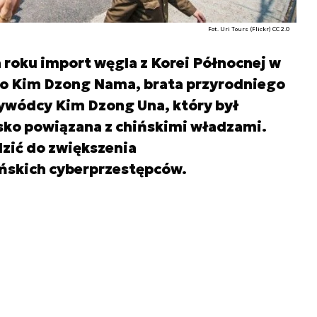
Fot. Uri Tours (Flickr) CC 2.0
roku import węgla z Korei Północnej w
wo Kim Dzong Nama, brata przyrodniego
wódcy Kim Dzong Una, który był
sko powiązana z chińskimi władzami.
zić do zwiększenia
ńskich cyberprzestępców.