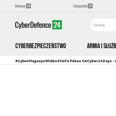
Cyberbezpieczeństwo
Armia i Służ
#CyberMagazyn
Wideo
Strefa Pekao SA
Cyber24Days - r