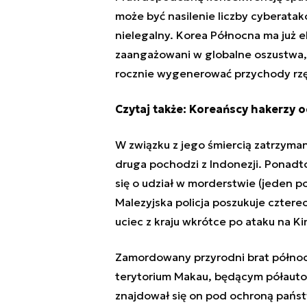
może być nasilenie liczby cyberata
nielegalny. Korea Północna ma już 
zaangażowani w globalne oszustwa, s
rocznie wygenerować przychody rzę
Czytaj także:
Koreańscy hakerzy o
W związku z jego śmiercią zatrzyman
druga pochodzi z Indonezji. Ponad
się o udział w morderstwie (jeden po
Malezyjska policja poszukuje cztere
uciec z kraju wkrótce po ataku na 
Zamordowany przyrodni brat północ
terytorium Makau, będącym półaut
znajdował się on pod ochroną państ