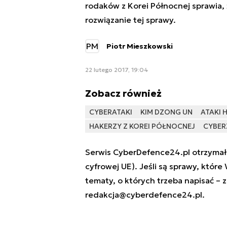
rodaków z Korei Północnej sprawia, 
rozwiązanie tej sprawy.
PM
Piotr Mieszkowski
22 lutego 2017, 19:04
Zobacz również
CYBERATAKI
KIM DZONG UN
ATAKI 
HAKERZY Z KOREI PÓŁNOCNEJ
CYBER
Serwis CyberDefence24.pl otrzymał 
cyfrowej UE). Jeśli są sprawy, które
tematy, o których trzeba napisać – 
redakcja@cyberdefence24.pl
.