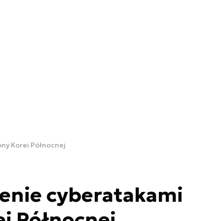
ony Korei Północnej
żenie cyberatakami
ei Północnej