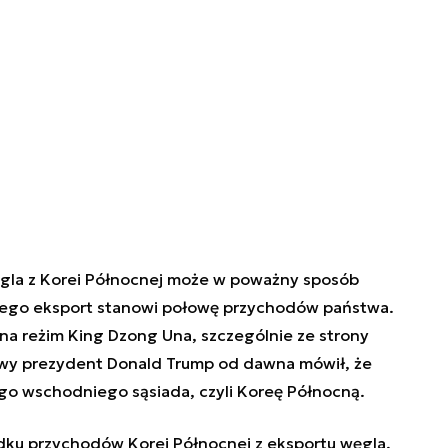
ęgla z Korei Północnej może w poważny sposób
 jego eksport stanowi połowę przychodów państwa.
na reżim King Dzong Una, szczególnie ze strony
wy prezydent Donald Trump od dawna mówił, że
ego wschodniego sąsiada, czyli Koreę Północną.
u przychodów Korei Północnej z eksportu węgla,