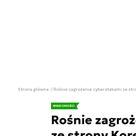
Strona główna
Rośnie zagrożenie cyberatakami ze str
WIADOMOŚCI
Rośnie zagro
ze strony Kor