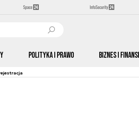
by
Polityka i prawo
Biznes i Finans
ejestracja