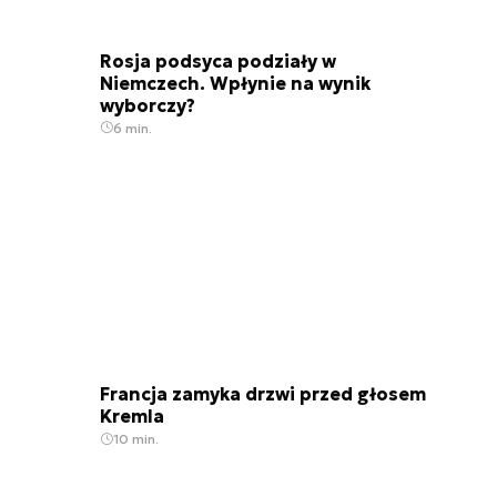
Rosja podsyca podziały w
Niemczech. Wpłynie na wynik
wyborczy?
6 min.
Francja zamyka drzwi przed głosem
Kremla
10 min.