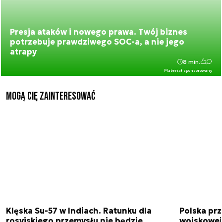
Presja ataków i nowego prawa. Twój biznes
potrzebuje prawdziwego SOC-a, a nie jego
atrapy
8 min.
Materiał sponsorowany
Mogą Cię zainteresować
Klęska Su-57 w Indiach. Ratunku dla
Polska pr
rosyjskiego przemysłu nie będzie
wojskowej