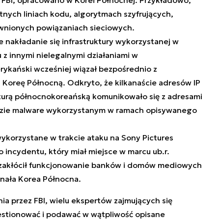
t FBI, opracowano w Korei Północnej. Przykładowo,
ych liniach kodu, algorytmach szyfrujących,
wnionych powiązaniach sieciowych.
 nakładanie się infrastruktury wykorzystanej w
z innymi nielegalnymi działaniami w
rykański wcześniej wiązał bezpośrednio z
Koreę Północną. Odkryto, że kilkanaście adresów IP
turą północnokoreańską komunikowało się z adresami
odzie malware wykorzystanym w ramach opisywanego
ykorzystane w trakcie ataku na Sony Pictures
incydentu, który miał miejsce w marcu ub.r.
 zakłócił funkcjonowanie banków i domów mediowych
nała Korea Północna.
 przez FBI, wielu ekspertów zajmujących się
stionować i podawać w wątpliwość opisane