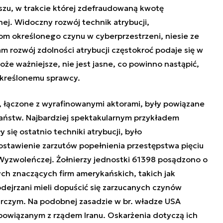
zu, w trakcie której zdefraudowaną kwotę
ej. Widoczny rozwój technik atrybucji,
om określonego czynu w cyberprzestrzeni, niesie ze
m rozwój zdolności atrybucji częstokroć podaje się w
oże ważniejsze, nie jest jasne, co powinno nastąpić,
 określonemu sprawcy.
 łączone z wyrafinowanymi aktorami, były powiązane
państw. Najbardziej spektakularnym przykładem
się ostatnio techniki atrybucji, było
ostawienie zarzutów popełnienia przestępstwa pięciu
-Wyzwoleńczej.
Żołnierzy jednostki 61398 posądzono o
h znaczących firm amerykańskich, takich jak
odejrzani mieli dopuścić się zarzucanych czynów
rczym. Na podobnej zasadzie w br. władze USA
powiązanym z rządem Iranu
. Oskarżenia dotyczą ich