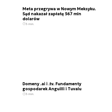
Meta przegrywa w Nowym Meksyku.
Sąd nakazał zapłatę 567 mln
dolarów
3 min.
Domeny .ai i .tv. Fundamenty
gospodarek Anguilli i Tuvalu
3 min.