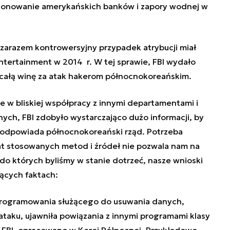
nkcjonowanie amerykańskich banków i zapory wodnej w
 zarazem kontrowersyjny przypadek atrybucji miał
ntertainment w 2014 r. W tej sprawie,
FBI
wydało
 całą winę za atak hakerom północnokoreańskim.
e w bliskiej współpracy z innymi departamentami i
ch, FBI zdobyło wystarczająco dużo informacji, by
ia odpowiada północnokoreański rząd. Potrzeba
t stosowanych metod i źródeł nie pozwala nam na
o których byliśmy w stanie dotrzeć, nasze wnioski
jących faktach:
oprogramowania służącego do usuwania danych,
aku, ujawniła powiązania z innymi programami klasy