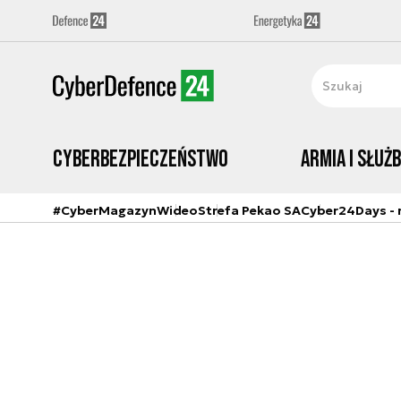
Cyberbezpieczeństwo
Armia i Służ
#CyberMagazyn
Wideo
Strefa Pekao SA
Cyber24Days - r