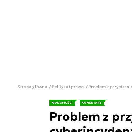
Strona główna
Polityka i prawo
Problem z przypisan
WIADOMOŚCI
KOMENTARZ
Problem z pr
cyberincyden