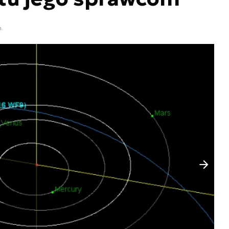
n.
Następny slajd