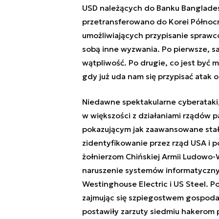
USD należących do Banku Banglades
przetransferowano do Korei Północn
umożliwiających przypisanie sprawc
sobą inne wyzwania. Po pierwsze, sa
wątpliwość. Po drugie, co jest być m
gdy już uda nam się przypisać atak
Niedawne spektakularne cyberataki,
w większości z działaniami rządów 
pokazującym jak zaawansowane stały 
zidentyfikowanie przez rząd USA i p
żołnierzom
Chińskiej Armii Ludowo
naruszenie systemów informatycznyc
Westinghouse Electric i US Steel. P
zajmując się szpiegostwem gospoda
postawiły zarzuty
siedmiu hakerom 