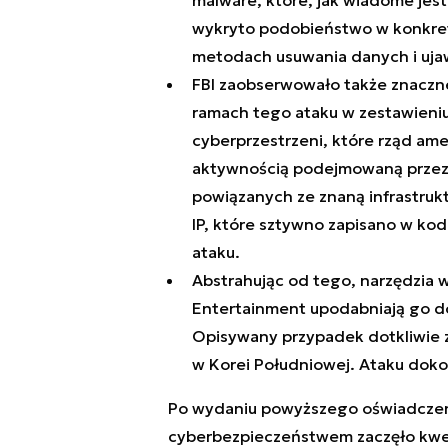
malware, które, jak wiadome jes
wykryto podobieństwo w konkretn
metodach usuwania danych i uja
FBI zaobserwowało także znaczne
ramach tego ataku w zestawieniu 
cyberprzestrzeni, które rząd ame
aktywnością podejmowaną przez 
powiązanych ze znaną infrastruk
IP, które sztywno zapisano w k
ataku.
Abstrahując od tego, narzędzia w
Entertainment upodabniają go do 
Opisywany przypadek dotkliwie
w Korei Południowej. Ataku doko
Po wydaniu powyższego oświadczenia
cyberbezpieczeństwem zaczęło kwe