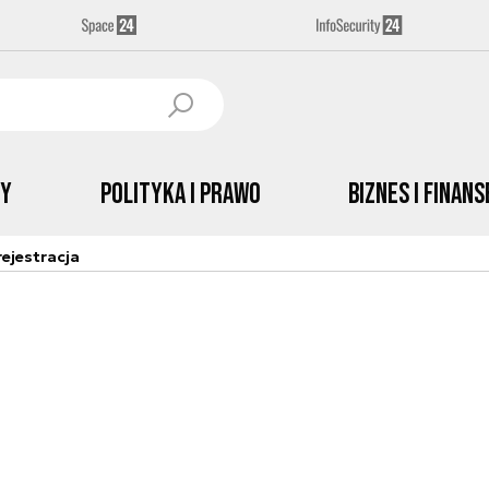
by
Polityka i prawo
Biznes i Finans
ejestracja