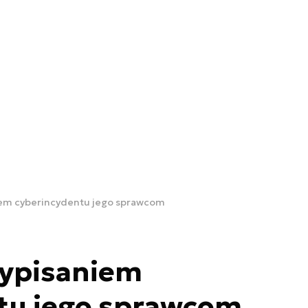
iem cyberincydentu jego sprawcom
zypisaniem
tu jego sprawcom