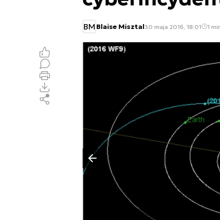
BM
Blaise Misztal
30 maja 2016, 18:01
1 mi
Poprzedni slajd