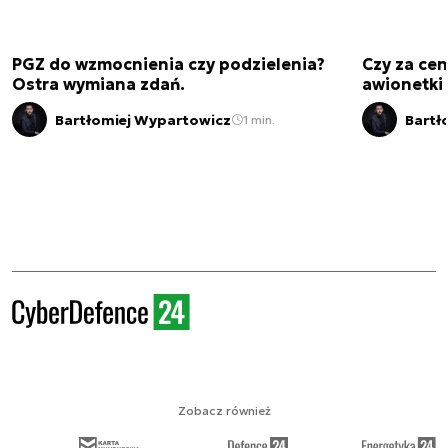
PGZ do wzmocnienia czy podzielenia?
Czy za cen
Ostra wymiana zdań.
awionetki 
Bartłomiej Wypartowicz
Bartł
1 min.
Zobacz również