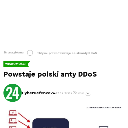
Strona główna
Polityka i prawo
Powstaje polski anty DDoS
WIADOMOŚCI
Powstaje polski anty DDoS
CyberDefence24
13.12.2017
1 min.