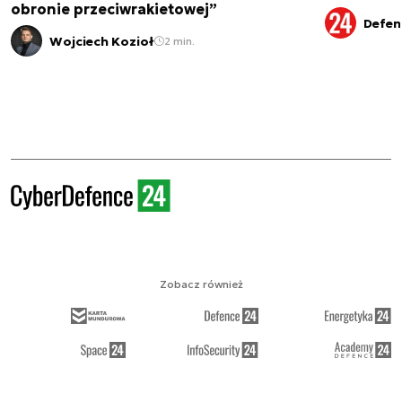
obronie przeciwrakietowej”
Defen
Wojciech Kozioł
2 min.
Zobacz również