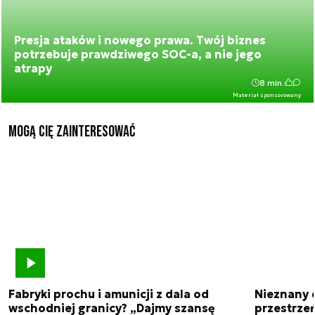
Presja ataków i nowego prawa. Twój biznes
potrzebuje prawdziwego SOC-a, a nie jego
atrapy
8 min.
Materiał sponsorowany
Mogą Cię zainteresować
Fabryki prochu i amunicji z dala od
Nieznany 
wschodniej granicy? „Dajmy szansę
przestrze