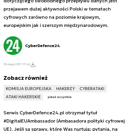
dotyczącego swobodnego przepływu danych jest
przejawem dużej aktywności Polski w tematach
cyfrowych zarówno na poziomie krajowym,
europejskim jak i szerszym międzynarodowym.
CyberDefence24
19 maja 2017, 17:42
Zobacz również
KOMISJA EUROPEJSKA
HAKERZY
CYBERATAKI
ATAKI HAKERSKIE
pokaż wszystkie
Serwis CyberDefence24.pl otrzymał tytuł
#DigitalEUAmbassador (Ambasadora polityki cyfrowej
UE). Jeśli są sprawy, które Was nurtują; pytania, na