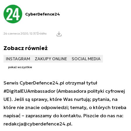
CyberDefence24
24 czerwca 2020, 12:37
Źródło:
Zobacz również
INSTAGRAM
ZAKUPY ONLINE
SOCIAL MEDIA
pokaż wszystkie
Serwis CyberDefence24.pl otrzymał tytuł
#DigitalEUAmbassador (Ambasadora polityki cyfrowej
UE). Jeśli są sprawy, które Was nurtują; pytania, na
które nie znacie odpowiedzi; tematy, o których trzeba
napisać – zapraszamy do kontaktu. Piszcie do nas na:
redakcja@cyberdefence24.pl
.