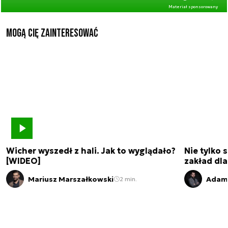
Materiał sponsorowany
Mogą Cię zainteresować
Wicher wyszedł z hali. Jak to wyglądało?
Nie tylko 
[WIDEO]
zakład dl
Mariusz Marszałkowski
Adam 
2 min.