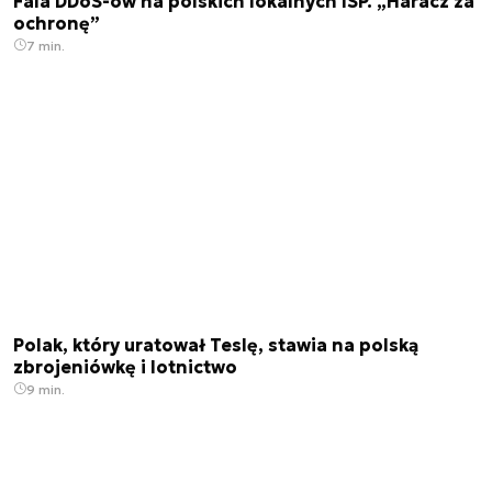
Fala DDoS-ów na polskich lokalnych ISP. „Haracz za
ochronę”
7 min.
Polak, który uratował Teslę, stawia na polską
zbrojeniówkę i lotnictwo
9 min.