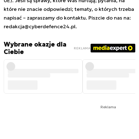
UE). Jeśli są sprawy, które Was nurtują; pytania, na
które nie znacie odpowiedzi; tematy, o których trzeba
napisać – zapraszamy do kontaktu. Piszcie do nas na:
redakcja@cyberdefence24.pl
.
Wybrane okazje dla
REKLAMA
Ciebie
Reklama