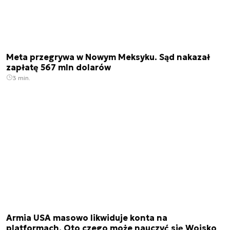
Meta przegrywa w Nowym Meksyku. Sąd nakazał
zapłatę 567 mln dolarów
3 min.
Armia USA masowo likwiduje konta na
platformach. Oto czego może nauczyć się Wojsko