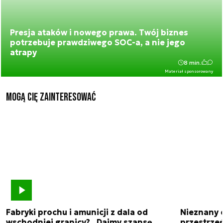
Presja ataków i nowego prawa. Twój biznes
potrzebuje prawdziwego SOC-a, a nie jego
atrapy
8 min.
Materiał sponsorowany
Mogą Cię zainteresować
Fabryki prochu i amunicji z dala od
Nieznany 
wschodniej granicy? „Dajmy szansę
przestrze