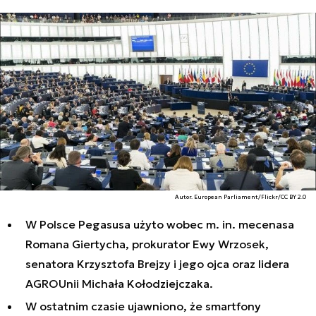
Autor. European Parliament/Flickr/CC BY 2.0
W Polsce Pegasusa użyto wobec m. in. mecenasa
Romana Giertycha, prokurator Ewy Wrzosek,
senatora Krzysztofa Brejzy i jego ojca oraz lidera
AGROUnii Michała Kołodziejczaka.
W ostatnim czasie ujawniono, że smartfony