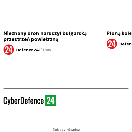
Nieznany dron naruszył bułgarską
Płoną kole
przestrzeń powietrzną
Defen
Defence24
1 min.
Zobacz również