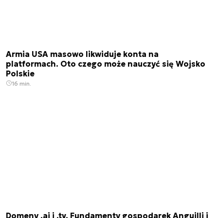
Armia USA masowo likwiduje konta na
platformach. Oto czego może nauczyć się Wojsko
Polskie
16 min.
Domeny .ai i .tv. Fundamenty gospodarek Anguilli i