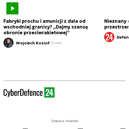
Fabryki prochu i amunicji z dala od
Nieznany 
wschodniej granicy? „Dajmy szansę
przestrze
obronie przeciwrakietowej”
Defen
Wojciech Kozioł
2 min.
Zobacz również