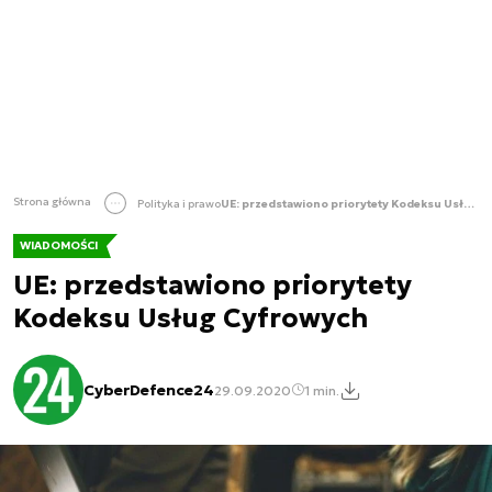
Strona główna
Polityka i prawo
UE: przedstawiono priorytety Kodeksu Usług Cyfrowych
WIADOMOŚCI
UE: przedstawiono priorytety
Kodeksu Usług Cyfrowych
CyberDefence24
29.09.2020
1 min.