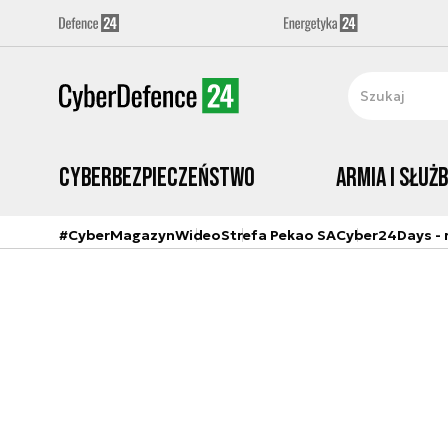
Cyberbezpieczeństwo
Armia i Służ
#CyberMagazyn
Wideo
Strefa Pekao SA
Cyber24Days - r