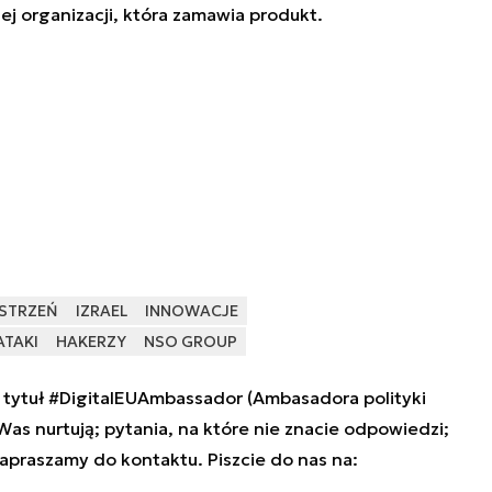
j organizacji, która zamawia produkt.
STRZEŃ
IZRAEL
INNOWACJE
ATAKI
HAKERZY
NSO GROUP
tytuł #DigitalEUAmbassador (Ambasadora polityki
 Was nurtują; pytania, na które nie znacie odpowiedzi;
zapraszamy do kontaktu. Piszcie do nas na: