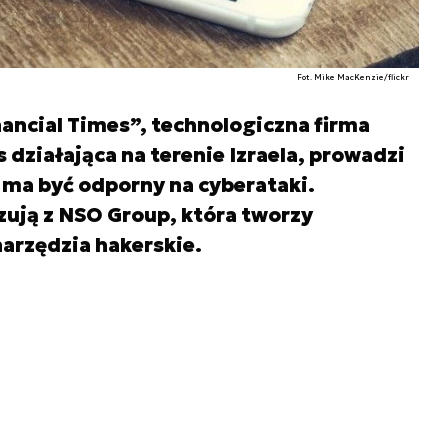
Fot. Mike MacKenzie/flickr
nancial Times”, technologiczna firma
ziałająca na terenie Izraela, prowadzi
 ma być odporny na cyberataki.
izują z NSO Group, która tworzy
arzędzia hakerskie.