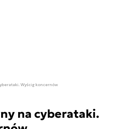
cyberataki. Wyścig koncernów
ny na cyberataki.
ernów