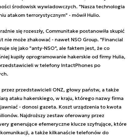
ności środowisk wywiadowczych. "Nasza technologia
iu atakom terrorystycznym" - mówił Hulio.
raźnie się rozeszły, Communitake postanowiła skupić
ikt nie może zhakować - nawet NSO Group. "Financial
muje się jako "anty-NSO", ale faktem jest, że co
śniej kupiły oprogramowanie hakerskie od firmy Hulia,
rzedstawicieli w telefony IntactPhones po
ych.
 przez przedstawicieli ONZ, głowy państw, a także
arą ataku hakerskiego, w kraju, którego nazwy firma
awniać - donosi gazeta. Koszt urządzenia to kwota
milionów. Najdroższy zestaw oferowany przez
ery generujące efemeryczne klucze szyfrujące, które
komunikacji, a także kilkanaście telefonów do