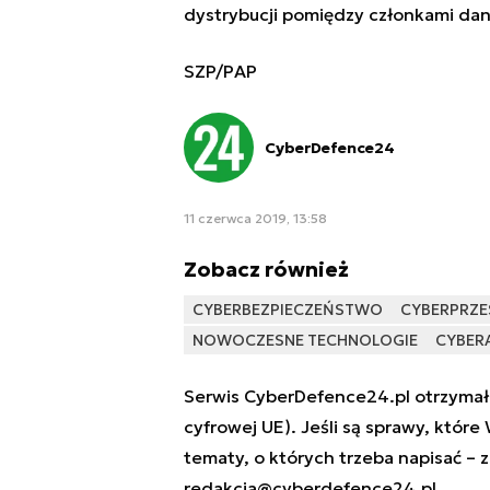
dystrybucji pomiędzy członkami dane
SZP/PAP
CyberDefence24
11 czerwca 2019, 13:58
Zobacz również
CYBERBEZPIECZEŃSTWO
CYBERPRZE
NOWOCZESNE TECHNOLOGIE
CYBER
Serwis CyberDefence24.pl otrzymał 
cyfrowej UE). Jeśli są sprawy, które
tematy, o których trzeba napisać – 
redakcja@cyberdefence24.pl
.