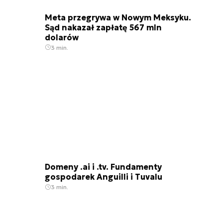
Meta przegrywa w Nowym Meksyku.
Sąd nakazał zapłatę 567 mln
dolarów
3 min.
Domeny .ai i .tv. Fundamenty
gospodarek Anguilli i Tuvalu
3 min.