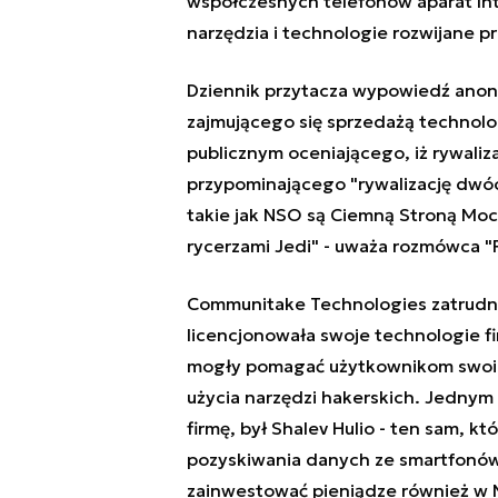
współczesnych telefonów aparat In
narzędzia i technologie rozwijane p
Dziennik przytacza wypowiedź anon
zajmującego się sprzedażą technol
publicznym oceniającego, iż rywaliz
przypominającego "rywalizację dwóc
takie jak NSO są Ciemną Stroną Mocy
rycerzami Jedi" - uważa rozmówca "F
Communitake Technologies zatrudni
licencjonowała swoje technologie fir
mogły pomagać użytkownikom swoic
użycia narzędzi hakerskich. Jednym 
firmę, był Shalev Hulio - ten sam, kt
pozyskiwania danych ze smartfonów 
zainwestować pieniądze również w 