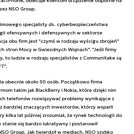
tactPhone, obiecuje klientom urządzenie odporne na
rzez NSO Group.
imowego specjalisty ds. cyberbezpieczeństwa
ogii ofensywnych i defensywnych w sektorze
acja obu firm jest "czymś w rodzaju wyścigu zbrojeń"
h stron Mocy w Gwiezdnych Wojnach". "Jeśli firmy
, to ludzie w rodzaju specjalistów z Communitake są
T".
a obecnie około 50 osób. Początkowo firma
mom takim jak BlackBerry i Nokia, które dzięki nim
h telefonów rozwiązywać problemy wynikające z
z bardziej znaczących inwestorów, którzy wsparli
óry kilka lat później zrozumiał, że rynek technologii do
stanie się bardzo lukratywny i postanowił
NSO Group. Jak twierdził w mediach, NSO szybko