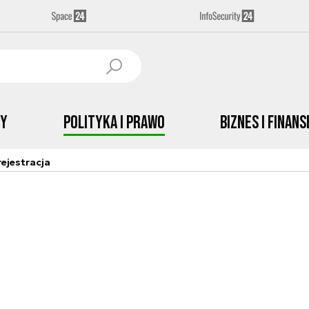
by
Polityka i prawo
Biznes i Finans
ejestracja