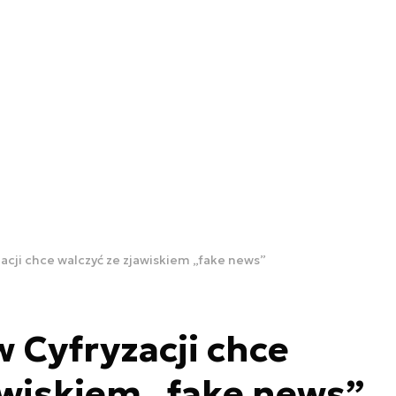
acji chce walczyć ze zjawiskiem „fake news”
 Cyfryzacji chce
awiskiem „fake news”