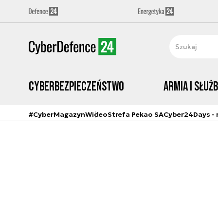
Cyberbezpieczeństwo
Armia i Służ
#CyberMagazyn
Wideo
Strefa Pekao SA
Cyber24Days - r