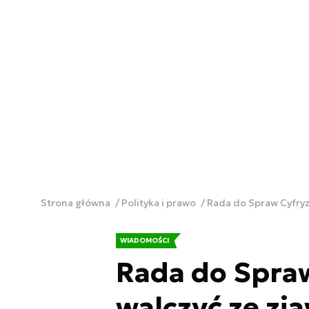
Strona główna
Polityka i prawo
Rada do Spraw Cyfryz
WIADOMOŚCI
Rada do Spraw
walczyć ze zj