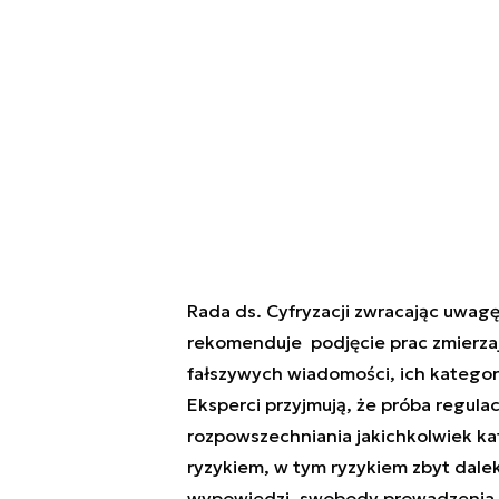
Rada ds. Cyfryzacji zwracając uwagę
rekomenduje podjęcie prac zmierzaj
fałszywych wiadomości, ich kategory
Eksperci przyjmują, że próba regul
rozpowszechniania jakichkolwiek ka
ryzykiem, w tym ryzykiem zbyt dale
wypowiedzi, swobody prowadzenia d