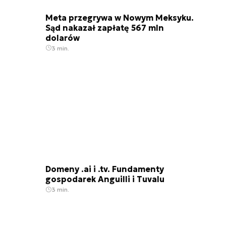
Meta przegrywa w Nowym Meksyku.
Sąd nakazał zapłatę 567 mln
dolarów
3 min.
Domeny .ai i .tv. Fundamenty
gospodarek Anguilli i Tuvalu
3 min.