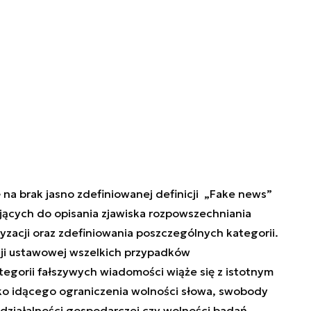
 na brak jasno zdefiniowanej definicji „Fake news”
ących do opisania zjawiska rozpowszechniania
zacji oraz zdefiniowania poszczególnych kategorii.
acji ustawowej wszelkich przypadków
tegorii fałszywych wiadomości wiąże się z istotnym
ko idącego ograniczenia wolności słowa, swobody
ziałalności gospodarczej czy wolności badań