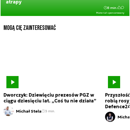
atrapy
8 min.
Materiał sponsorowany
Mogą Cię zainteresować
Dworczyk: Dziewięciu prezesów PGZ w
Przyszłoś
ciągu dziesięciu lat. „Coś tu nie działa”
robią rosyj
Defence2
Michał Stela
3 min.
Micha