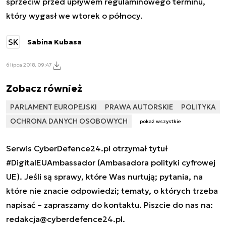
sprzeciw przed upływem regulaminowego terminu,
który wygasł we wtorek o północy.
SK
Sabina Kubasa
6 lipca 2018, 09:47
Zobacz również
PARLAMENT EUROPEJSKI
PRAWA AUTORSKIE
POLITYKA
OCHRONA DANYCH OSOBOWYCH
pokaż wszystkie
Serwis CyberDefence24.pl otrzymał tytuł
#DigitalEUAmbassador (Ambasadora polityki cyfrowej
UE). Jeśli są sprawy, które Was nurtują; pytania, na
które nie znacie odpowiedzi; tematy, o których trzeba
napisać – zapraszamy do kontaktu. Piszcie do nas na:
redakcja@cyberdefence24.pl
.