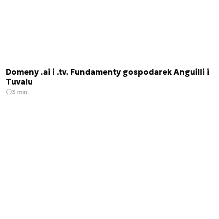
Domeny .ai i .tv. Fundamenty gospodarek Anguilli i
Tuvalu
3 min.