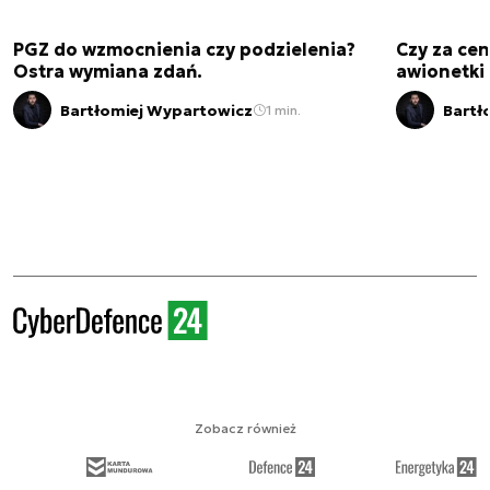
PGZ do wzmocnienia czy podzielenia?
Czy za cen
Ostra wymiana zdań.
awionetki 
Bartłomiej Wypartowicz
Bartł
1 min.
Zobacz również