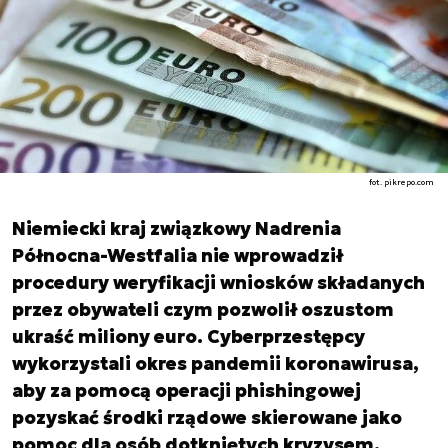
fot. pikrepo.com
Niemiecki kraj związkowy Nadrenia
Północna-Westfalia nie wprowadził
procedury weryfikacji wniosków składanych
przez obywateli czym pozwolił oszustom
ukraść miliony euro. Cyberprzestępcy
wykorzystali okres pandemii koronawirusa,
aby za pomocą operacji phishingowej
pozyskać środki rządowe skierowane jako
pomoc dla osób dotkniętych kryzysem.