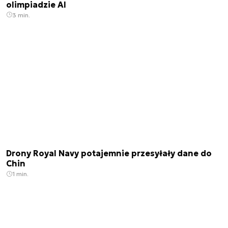
olimpiadzie AI
3 min.
Drony Royal Navy potajemnie przesyłały dane do
Chin
1 min.