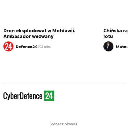
Dron eksplodował w Mołdawii.
Chińska ra
Ambasador wezwany
lotu
Defence24
Mateu
2 min.
Zobacz również